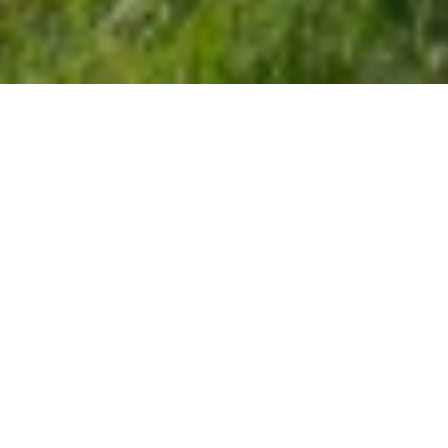
Domka 2
Całkowicie przebudowany zniszczony
budynek gospodarczy na dom wakacyjny. W
stodole kuchnia, w klepisku salon, a w
strychu sypialnia. W 2015 roku parter został
przebudowany i podzielony na dwa
oddzielne pokoje.