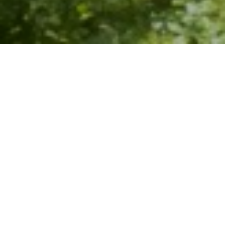
MORÁVKA A
BESKYDY
Morávka je významné rekreační středisko u
horního toku řeky Morávky, je vklíněná mezi
masívy Travného a Slavíče.
Poprvé je obec připomínaná roku 1623. V 18.
století zde pracovaly hamry. Roku 1964 byla
u obce postavena údolní nádrž s 44,5 m